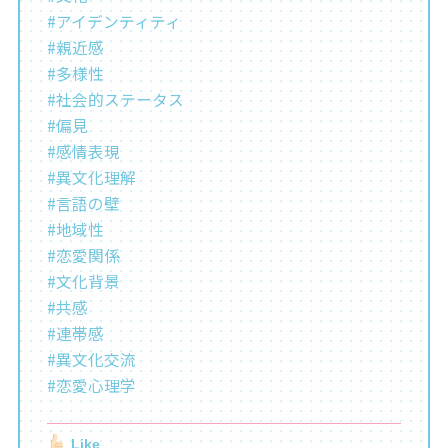
#アイデンティティ
#親近感
#多様性
#社会的ステータス
#偏見
#感情表現
#異文化理解
#言語の壁
#地域性
#恋愛関係
#文化背景
#共感
#連帯感
#異文化交流
#恋愛心理学
Like