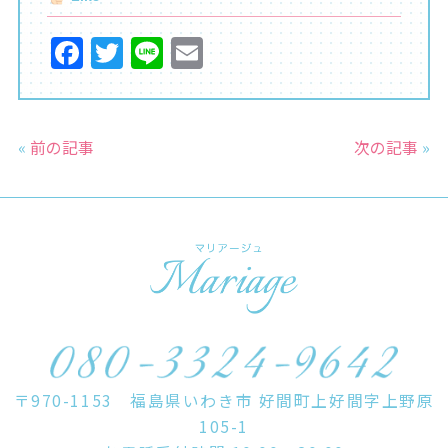
F
T
Li
E
a
w
n
m
c
itt
e
ai
e
er
l
«
前の記事
次の記事
»
b
o
o
k
〒970-1153 福島県いわき市 好間町上好間字上野原
105-1