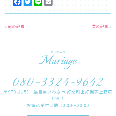
F
T
Li
E
a
w
n
m
c
itt
e
ai
e
er
l
«
前の記事
次の記事
»
b
o
o
k
〒970-1153 福島県いわき市 好間町上好間字上野原
105-1
お電話受付時間 10:00～20:00