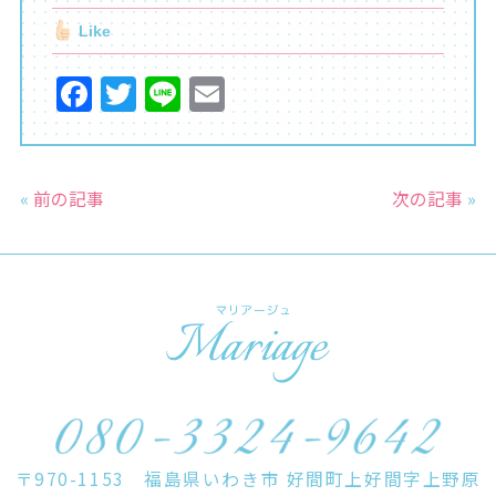
Like
F
T
Li
E
a
w
n
m
c
itt
e
ai
e
er
l
«
前の記事
次の記事
»
b
o
o
k
〒970-1153 福島県いわき市 好間町上好間字上野原