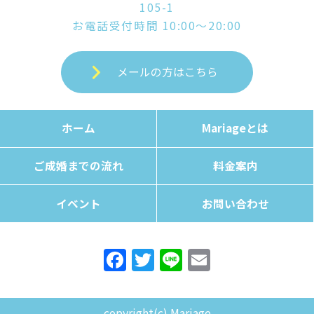
105-1
お電話受付時間 10:00～20:00
メールの方はこちら
ホーム
Mariageとは
ご成婚までの流れ
料金案内
イベント
お問い合わせ
F
T
Li
E
a
w
n
m
c
itt
e
ai
copyright(c) Mariage