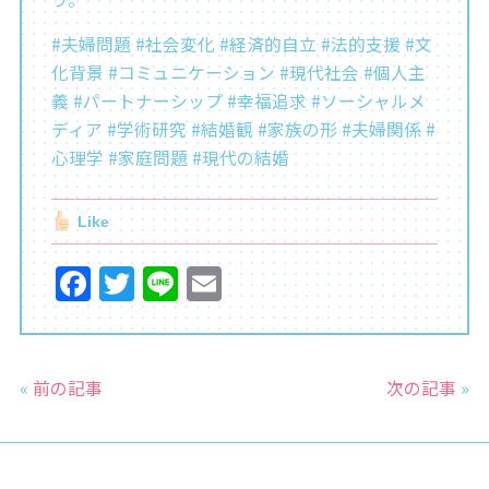
#夫婦問題 #社会変化 #経済的自立 #法的支援 #文
化背景 #コミュニケーション #現代社会 #個人主
義 #パートナーシップ #幸福追求 #ソーシャルメ
ディア #学術研究 #結婚観 #家族の形 #夫婦関係 #
心理学 #家庭問題 #現代の結婚
Like
F
T
Li
E
a
w
n
m
c
itt
e
ai
e
er
l
«
前の記事
次の記事
»
b
o