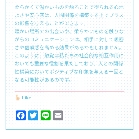
柔らかくて温かいものを触ることで得られる心地
よさや安心感は、人間関係を構築する上でプラス
の影響を与えることができます。
暖かい場所での出会いや、柔らかいものを触りな
がらのコミュニケーションは、相手に対して親密
さや信頼感を高める効果があるかもしれません。
このように、触覚は私たちの社会的な相互作用に
おいても重要な役割を果たしており、人との関係
性構築においてポジティブな印象を与える一因と
なる可能性があるのです。
Like
F
T
Li
E
a
w
n
m
c
itt
e
ai