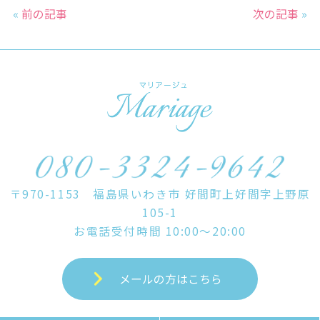
e
er
l
«
前の記事
次の記事
»
b
o
o
k
〒970-1153 福島県いわき市 好間町上好間字上野原
105-1
お電話受付時間 10:00～20:00
メールの方はこちら