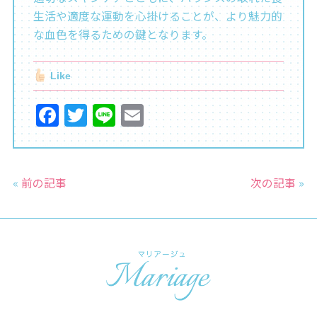
生活や適度な運動を心掛けることが、より魅力的
な血色を得るための鍵となります。
Like
F
T
Li
E
a
w
n
m
c
itt
e
ai
e
er
l
«
前の記事
次の記事
»
b
o
o
k