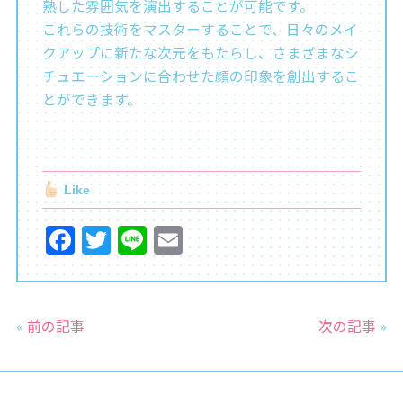
熟した雰囲気を演出することが可能です。
これらの技術をマスターすることで、日々のメイ
クアップに新たな次元をもたらし、さまざまなシ
チュエーションに合わせた顔の印象を創出するこ
とができます。
Like
F
T
Li
E
a
w
n
m
c
itt
e
ai
e
er
l
«
前の記事
次の記事
»
b
o