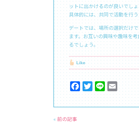
ットに出かけるのが良いでしょう
具体的には、共同で活動を行う
デートでは、場所の選択だけで
ます。お互いの興味や趣味を考
るでしょう。
Like
F
T
Li
E
a
w
n
m
c
itt
e
ai
e
er
l
«
前の記事
b
o