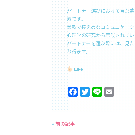
パートナー選びにおける言葉遣
素です。
柔軟で控えめなコミュニケーシ
心理学の研究から示唆されてい
パートナーを選ぶ際には、見た
り得ます。
Like
F
T
Li
E
a
w
n
m
c
itt
e
ai
e
er
l
«
前の記事
b