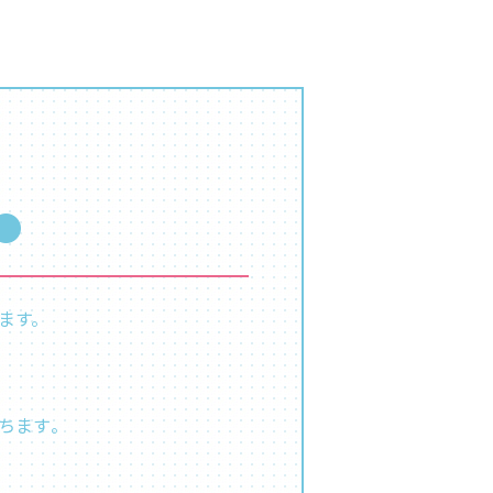
●
ます。
ます​。