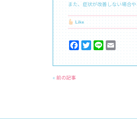
また、症状が改善しない場合や
Like
F
T
Li
E
a
w
n
m
c
itt
e
ai
e
er
l
«
前の記事
b
o
o
k