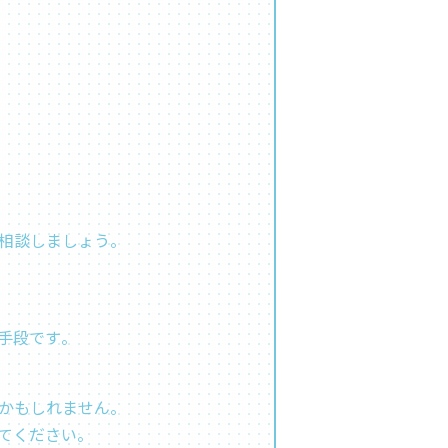
談しましょう​​。
段です​​。
るかもしれません。
てください。