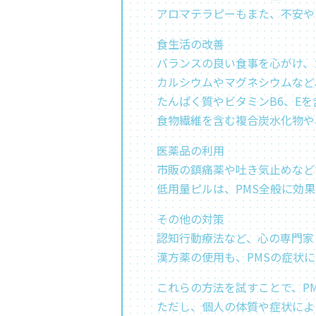
アロマテラピーもまた、不安やう
食生活の改善
バランスの良い食事を心がけ、
カルシウムやマグネシウムなど
たんぱく質やビタミンB6、Eを
食物繊維を含む複合炭水化物や
医薬品の利用
市販の鎮痛薬や吐き気止めなど
低用量ピルは、PMS全般に効
その他の対策
認知行動療法など、心の専門家
漢方薬の使用も、PMSの症状に
これらの方法を試すことで、P
ただし、個人の体質や症状によ