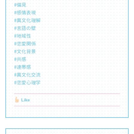
#偏見
#感情表現
#異文化理解
#言語の壁
#地域性
#恋愛関係
#文化背景
#共感
#連帯感
#異文化交流
#恋愛心理学
Like